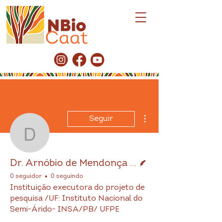
Mais ações
Seguir
Dr. Arnóbio de Mendonça
Escritor
Dr. Arnóbio de Mendonça Barreto Cavalcante/ Dra. Márcia Vanusa da Silva
0 seguidor
0 seguindo
Instituição executora do projeto de
pesquisa /UF: Instituto Nacional do
Semi-Árido- INSA/PB/ UFPE