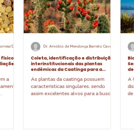
Dra. Maria Tereza dos Santos Correia/Dra. Michele Dalvina Correia da Silva
Dr. Arnóbio de Mendonça Barreto Cavalcante/ Dra. Márcia Vanusa da Silva
físico-
Coleta, identificação e distribuição
Bi
liações
interinstitucionais das plantas
Se
endêmicas da Caatinga para a
de
realização das ações de pesquisa.
es
em a
As plantas da caatinga possuem
A 
ficamente
características singulares, sendo
di
assim excelentes alvos para a busca
de
tando...
de novas substâncias ativas.
um
Adicionalm