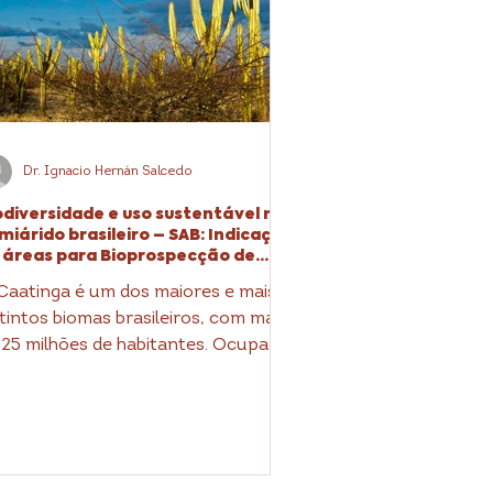
Dr. Ignacio Hernán Salcedo
odiversidade e uso sustentável no
miárido brasileiro – SAB: Indicação
 áreas para Bioprospecção de
pécies endêmicas.
Caatinga é um dos maiores e mais
stintos biomas brasileiros, com mais
 25 milhões de habitantes. Ocupa
a área de aproximadamente 800