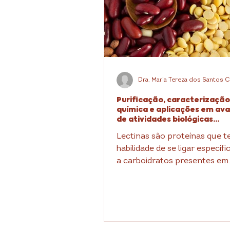
Purificação, caracterização 
química e aplicações em ava
de atividades biológicas...
Lectinas são proteínas que t
habilidade de se ligar especi
a carboidratos presentes em
superfícies celulares, possibili