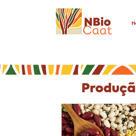
H
Produçã