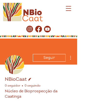
Mais ações
Seguir
Escritor
NBioCaat
0 seguidor
0 seguindo
Núcleo de Bioprospecção da
Caatinga