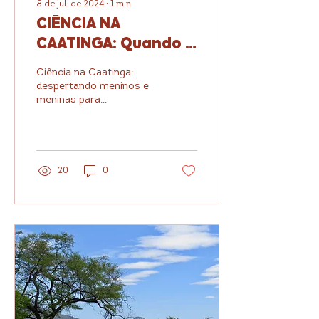
8 de jul. de 2024
∙
1
min
CIÊNCIA NA
CAATINGA: Quando a
ciência vira
Ciência na Caatinga:
oportunidade de
despertando meninos e
meninas para
futuro para nossos
valorização e
jovens, o Brasil vai
conservação do Bioma
genuinamente brasileiro.
longe.
20
0