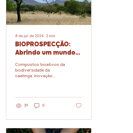
8 de jul. de 2024
∙
2
min
BIOPROSPECÇÃO:
Abrindo um mundo
de possibilidades
Compostos bioativos da
para o
biodiversidade da
caatinga: inovação
desenvolvimento
sustentável para a
sustentável do
bioeconomia brasileira.
Nordeste!
39
0